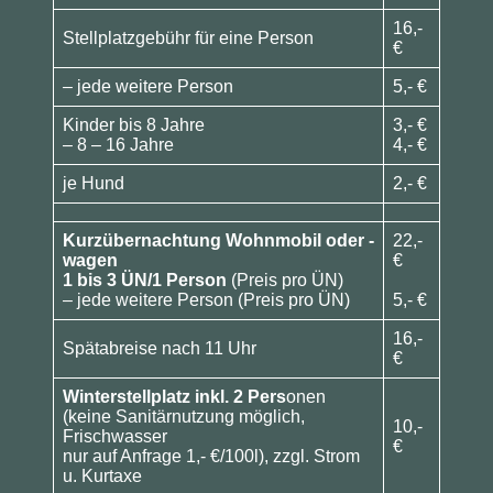
16,-
Stellplatzgebühr für eine Person
€
– jede weitere Person
5,- €
Kinder bis 8 Jahre
3,- €
– 8 – 16 Jahre
4,- €
je Hund
2,- €
Kurzübernachtung Wohnmobil oder -
22,-
wagen
€
1 bis 3 ÜN/1 Person
(Preis pro ÜN)
– jede weitere Person (Preis pro ÜN)
5,- €
16,-
Spätabreise nach 11 Uhr
€
Winterstellplatz inkl. 2 Pers
onen
(keine Sanitärnutzung möglich,
10,-
Frischwasser
€
nur auf Anfrage 1,- €/100l), zzgl. Strom
u. Kurtaxe